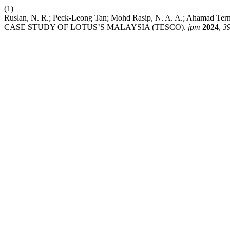
(1)
Ruslan, N. R.; Peck-Leong Tan; Mohd Rasip, N. A. A.; Aha
CASE STUDY OF LOTUS’S MALAYSIA (TESCO).
jpm
2024
,
3