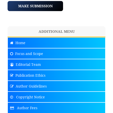
MAKE SUBMISSION
ADDITIONAL MENU
Home
Focus
and Scope
Editorial Team
Publication Ethics
Author Guidelines
Copyright Notice
Author Fees